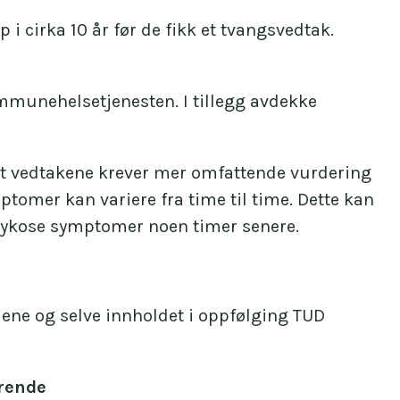
i cirka 10 år før de fikk et tvangsvedtak.
mmunehelsetjenesten. I tillegg avdekke
at vedtakene krever mer omfattende vurdering
tomer kan variere fra time til time. Dette kan
sykose symptomer noen timer senere.
ene og selve innholdet i oppfølging TUD
ørende