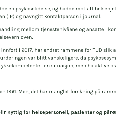
de en psykoselidelse, og hadde mottatt helsehjelp 
an (IP) og navngitt kontaktperson i journal.
mhandling mellom tjenestenivåene og ansatte i ko
elsevernloven.
nført i 2017, har endret rammene for TUD slik 
urderingen var blitt vanskeligere, da psykosesymp
tykkekompetente i en situasjon, men ha aktive p
den 1961. Men, det har manglet forskning på ramm
ir nyttig for helsepersonell, pasienter og pår