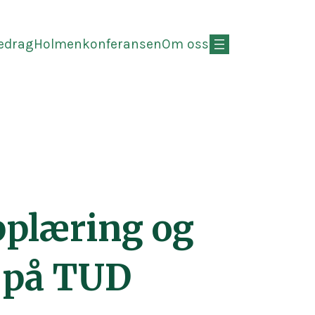
redrag
Holmenkonferansen
Om oss
pplæring og
 på TUD