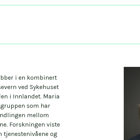
jobber i en kombinert
lsevern ved Sykehuset
en i Innlandet. Maria
ntgruppen som har
andlingen mellom
ne. Forskningen viste
m tjenestenivåene og