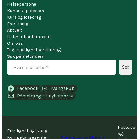
Helsepersonell
Kunnskapsbasen
Kurs og foredrag
Forskning
Aktuelt
Holmenkonferansen
Om oss
Tilgjengelighetserklæring
Søk på nettsiden
Søk
Facebook
TvangsPub
Påmelding til nyhetsbrev
Nettside
Frivillighet og tvang
og
kompetansesenter
Personvernerklæring