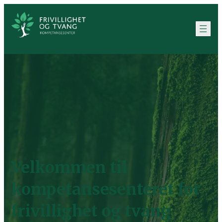
Hopp
til
innhold
Velkommen til
kompetansesenteret for
frivillighet og tvang