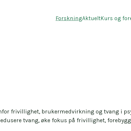
Forskning
Aktuelt
Kurs og fo
enfor frivillighet, brukermedvirkning og tvang i ps
edusere tvang, øke fokus på frivillighet, forebyg