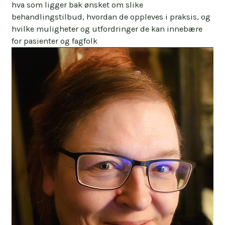
hva som ligger bak ønsket om slike
behandlingstilbud, hvordan de oppleves i praksis, og
hvilke muligheter og utfordringer de kan innebære
for pasienter og fagfolk