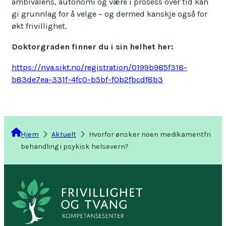
ambivalens, autonomi og være i prosess over tid kan
gi grunnlag for å velge – og dermed kanskje også for
økt frivillighet.
Doktorgraden finner du i sin helhet her:
https://nva.sikt.no/registration/0199b985f318-
b83de7ea-331f-4fc0-b5bf-f0b2fbcdf8b3
Hjem
Aktuelt
Hvorfor ønsker noen medikamentfri
behandling i psykisk helsevern?