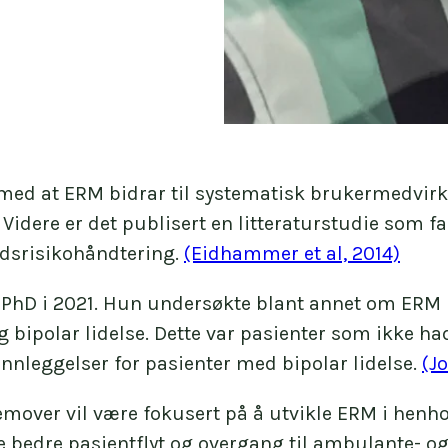
 med at ERM bidrar til systematisk brukermedvir
. Videre er det publisert en litteraturstudie som 
oldsrisikohåndtering.
(Eidhammer et al, 2014)
PhD i 2021. Hun undersøkte blant annet om ERM h
 bipolar lidelse. Dette var pasienter som ikke ha
einnleggelser for pasienter med bipolar lidelse.
(J
over vil være fokusert på å utvikle ERM i henhold
ære bedre pasientflyt og overgang til ambulante- 