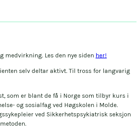
og medvirkning. Les den nye siden
her!
enten selv deltar aktivt. Til tross for langvarig
 som er blant de få i Norge som tilbyr kurs i
else- og sosialfag ved Høgskolen i Molde.
gssykepleier ved Sikkerhetspsykiatrisk seksjon
k metoden.