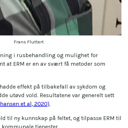
Frans Fluttert
kning i rusbehandling og mulighet for
fant at ERM er en av svært få metoder som
adde effekt på tilbakefall av sykdom og
dde utøvd vold. Resultatene var generelt sett
ohansen et al, 2020)
.
 til ny kunnskap på feltet, og tilpasse ERM til
og kommunale tjenester.