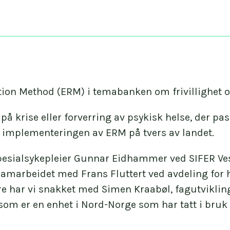
ition Method (ERM) i temabanken om frivillighet 
 på krise eller forverring av psykisk helse, der pasi
er implementeringen av ERM på tvers av landet.
pesialsykepleier Gunnar Eidhammer ved SIFER Vest,
marbeidet med Frans Fluttert ved avdeling for h
ere har vi snakket med Simen Kraabøl, fagutviklin
som er en enhet i Nord-Norge som har tatt i bru