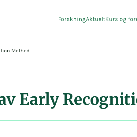
Forskning
Aktuelt
Kurs og fo
ition Method
av Early Recognit