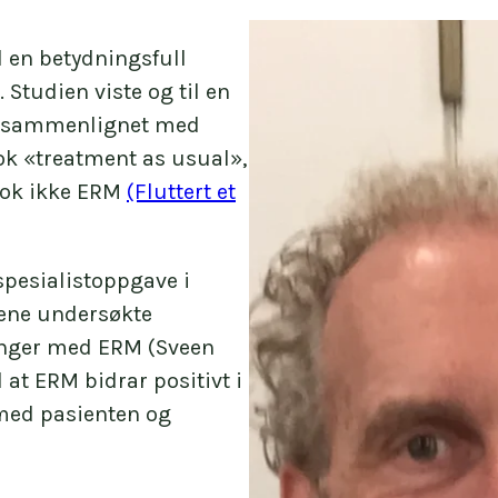
l en betydningsfull
Studien viste og til en
n, sammenlignet med
k «treatment as usual»,
ttok ikke ERM
(Fluttert et
spesialistoppgave i
ene undersøkte
inger med ERM (Sveen
 at ERM bidrar positivt i
med pasienten og