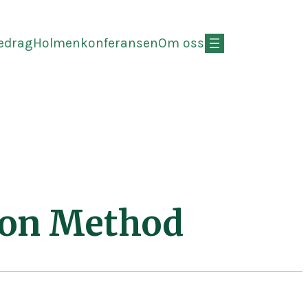
redrag
Holmenkonferansen
Om oss
ion Method