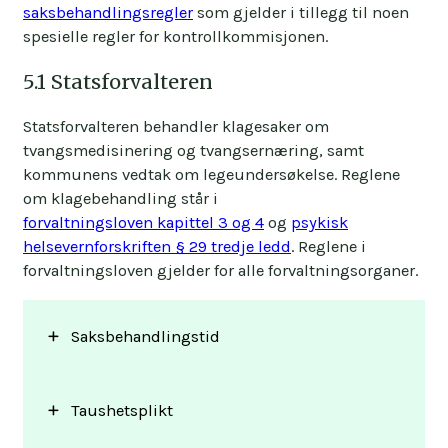
saksbehandlingsregler
som gjelder i tillegg til noen
spesielle regler for kontrollkommisjonen.
5.1 Statsforvalteren
Statsforvalteren behandler klagesaker om
tvangsmedisinering og tvangsernæring, samt
kommunens vedtak om legeundersøkelse. Reglene
om klagebehandling står i
forvaltningsloven kapittel 3 og 4
og
psykisk
helsevernforskriften § 29 tredje ledd
. Reglene i
forvaltningsloven gjelder for alle forvaltningsorganer.
Saksbehandlingstid
Taushetsplikt
Statsforvalteren skal treffe en beslutning i
klagesaken «uten ugrunnet opphold». De