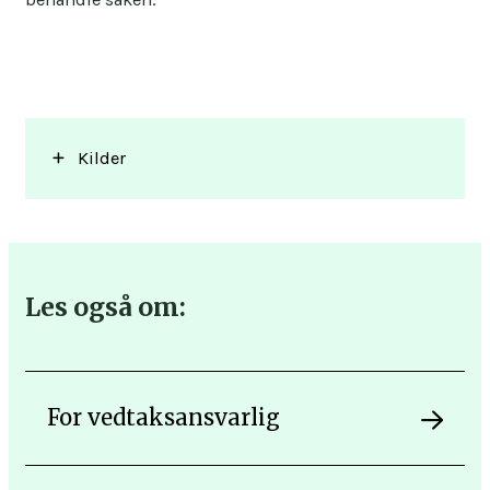
Kilder
Psykisk helsevernloven.
Rettshjelpsloven § 11 nr. 8, § 17 (3) nr. 3.
Les også om:
Forvaltningslovens kapittel 4, 5 og 6.
Tvisteloven § 36-5 og § 36-1 nr. 2.
Psykisk helsevernforskriften, FOR-2011-12-16-
For vedtaksansvarlig
1258, § 28, § 49.
NOU 2001:32 B Kapittel 33, § 33-5.