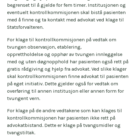
som for eksempel klageskjemaet.
begrenset til å gjelde for fem timer. Institusjonen og
eventuelt kontrollkommisjonen skal bistå pasienten
Statsforvalteren ønsker å sende svaret til en
med å finne og ta kontakt med advokat ved klage til
digital postkasse – den som brukes mest er
Statsforvalteren.
Digipost. De kan også sende den i posten. De
sender ikke svar på epost.
For klage til kontrollkommisjonen på vedtak om
tvungen observasjon, etablering,
Har pasienten advokat vil henvendelser fra
opprettholdelse og opphør av tvungen innleggelse
Statsforvalteren i forbindelse med
med og uten døgnopphold har pasienten også rett på
klagebehandlingen bli gjort via advokaten.
gratis rådgiving og hjelp fra advokat. Ved slike klager
Kontaktinformasjon til de ulike
skal kontrollkommisjonen finne advokat til pasienten
Statsforvalterne.
på eget initiativ. Dette gjelder også for vedtak om
overføring til annen institusjon eller annen form for
tvungent vern.
For klage på de andre vedtakene som kan klages til
kontrollkommisjonen har pasienten ikke rett på
advokatbistand. Dette er klage på tvangsmidler og
tvangstiltak.