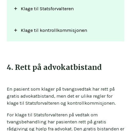
Klage til Statsforvalteren
Klage til kontrollkommisjonen
For å klage til Statsforvalteren må dette gjøres
til Statsforvalteren i fylket institusjonen er i.
Det er mulig å klage både muntlig og skriftlig
Det frarådes å sende en klage via epost med
til kontrollkommisjonen via telefon, brev eller
helseopplysninger fordi det ikke er sikkert
4. Rett på advokatbistand
når de er tilstede på institusjonen. I de fleste
nok.
tilfellene vil helsepersonell på institusjonen
I de fleste tilfellene vil helsepersonell på
ringe kontrollkommisjonen og videreformidle
institusjonen ringe Statsforvalteren og
klagen.
En pasient som klager på tvangsvedtak har rett på
videreformidle klagen.
gratis advokatbistand, men det er ulike regler for
klage til Statsforvalteren og kontrollkommisjonen.
Det er mulig å bruke funksjonen «melding i
Kontaktinformasjon til de ulike
Statsforvalteren». Det er en sikker løsning,
kontrollkommisjonene.
For klage til Statsforvalteren på vedtak om
men pasienten må logge inn med BankID eller
tvangsbehandling har pasienten rett på gratis
MinID. Her er det mulig å legge ved vedlegg
rådgiving og hjelp fra advokat. Den gratis bistanden er