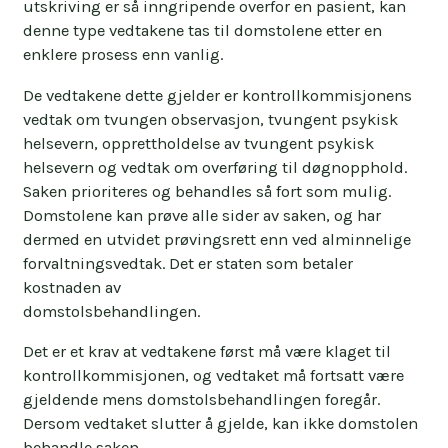
vedtaket før det har gått seks måneder.
utskriving er så inngripende overfor en pasient, kan
denne type vedtakene tas til domstolene etter en
Beslutningen til kontrollkommisjonen kan
enklere prosess enn vanlig.
derimot tas til tingretten.
Kontrollkommisjonen skal gi informasjon om
De vedtakene dette gjelder er kontrollkommisjonens
denne muligheten når man får svar på klagen.
vedtak om tvungen observasjon, tvungent psykisk
helsevern, opprettholdelse av tvungent psykisk
helsevern og vedtak om overføring til døgnopphold.
Saken prioriteres og behandles så fort som mulig.
Domstolene kan prøve alle sider av saken, og har
dermed en utvidet prøvingsrett enn ved alminnelige
forvaltningsvedtak. Det er staten som betaler
kostnaden av
domstolsbehandlingen.
Det er et krav at vedtakene først må være klaget til
kontrollkommisjonen, og vedtaket må fortsatt være
gjeldende mens domstolsbehandlingen foregår.
Dersom vedtaket slutter å gjelde, kan ikke domstolen
behandle saken.