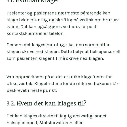
3.1. Hvordan klage?
vedtaket om tvangsmedisinering, kan ikke
tvungent psykisk helsevern er avsluttet.
tvangsmedisineringen igangsettes før klagen
Pasienter og pasientens nærmeste pårørende kan
er behandlet. Det er med mindre pasienten vil
klage både muntlig og skriftlig på vedtak om bruk av
lide vesentlig helseskade ved at man venter.
tvang. Det kan også gjøres ved brev, e-post,
Det innebærer at det er en alvorlig og akutt
kontaktskjema eller telefon.
risiko for at pasientens helsetilstand forverres
betydelig, for eksempel ved selvmordsforsøk
Dersom det klages muntlig, skal den som mottar
eller alvorlig selvbeskadigelse.
klagen skrive ned klagen. Dette betyr at helsepersonell
som pasienten klager til må skrive ned klagen.
Både pasienten og nærmeste pårørende kan
klage.
Vær oppmerksom på at det er ulike klagefrister for
Ved klage på vedtak om tvangsbehandling har
ulike vedtak. Klagefristene for de ulike vedtakene står
man rett på gratis advokatbistand.
beskrevet i neste punkt.
3.2. Hvem det kan klages til?
Det kan klages direkte til faglig ansvarlig, annet
helsepersonell, Statsforvalteren eller