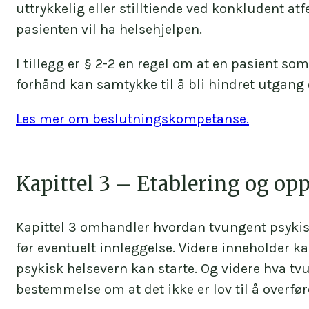
uttrykkelig eller stilltiende ved konkludent atf
voksenpsykologi eller barne- og ungdomspsy
pasienten vil ha helsehjelpen.
er godkjent for å ha ansvar for tvungen obs
I tillegg er § 2-2 en regel om at en pasient som 
Det gis dispensasjon fra Helsedirektoratet t
forhånd kan samtykke til å bli hindret utgang o
kvalifikasjonene dersom behovet tilsier det.
eksempel leger i spesialisering (LIS) få mid
Les mer om beslutningskompetanse.
Kapittel 3 – Etablering og op
Kapittel 3 omhandler hvordan tvungent psykisk
før eventuelt innleggelse. Videre inneholder 
psykisk helsevern kan starte. Og videre hva tv
bestemmelse om at det ikke er lov til å overføre