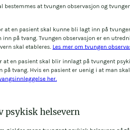
l bestemmes at tvungen observasjon og tvungent 
for at en pasient skal kunne bli lagt inn på tvu
en inn på tvang. Tvungen observasjon er en utred
vern skal etableres.
Les mer om tvungen observas
or at en pasient skal blir innlagt på tvungent ps
 på tvang. Hvis en pasient er uenig i at man skal 
vangsinnleggelse her.
v psykisk helsevern