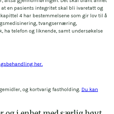
r, altså gjennomføringen. Det skal blant annet
t en pasients integritet skal bli ivaretatt og
kapittel 4 har bestemmelsene som gir lov til å
vangsmedisinering, tvangsernæring,
k, ha telefon og liknende, samt undersøkelse
ngsbehandling her.
gemidler, og kortvarig fastholding.
Du kan
er og i enhet med særlig høyt