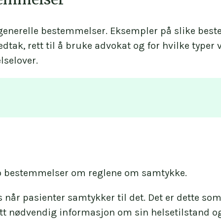
r generelle bestemmelser. Eksempler på slike bes
dtak, rett til å bruke advokat og for hvilke typer
lselover.
e eller psykolog kan fatte vedtak etter
psykisk he
 to bestemmelser om reglene om samtykke.
g.
 når pasienter samtykker til det. Det er dette som o
regel være spesialist i psykiatri eller barne- o
t nødvendig informasjon om sin helsetilstand og
hovedregel være spesialist i klinisk psykologi m