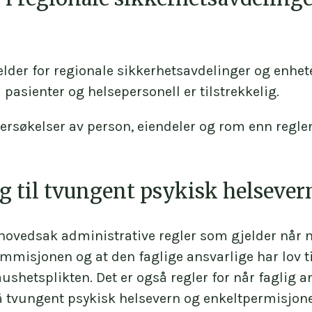
lder for regionale sikkerhetsavdelinger og enhet
l pasienter og helsepersonell er tilstrekkelig.
rsøkelser av person, eiendeler og rom enn reglene
g til tvungent psykisk helsever
 hovedsak administrative regler som gjelder når n
mmisjonen og at den faglige ansvarlige har lov ti
ushetsplikten. Det er også regler for når faglig a
tvungent psykisk helsevern og enkeltpermisjoner