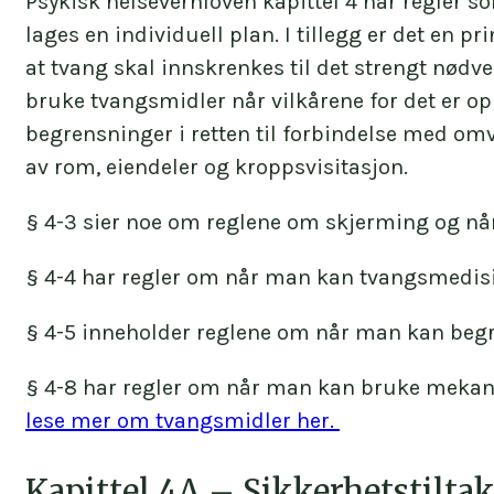
Psykisk helsevernloven kapittel 4 har regler 
lages en individuell plan. I tillegg er det en 
at tvang skal innskrenkes til det strengt nød
bruke tvangsmidler når vilkårene for det er op
begrensninger i retten til forbindelse med om
av rom, eiendeler og kroppsvisitasjon.
§ 4-3 sier noe om reglene om skjerming og nå
§ 4-4 har regler om når man kan tvangsmedis
§ 4-5 inneholder reglene om når man kan beg
§ 4-8 har regler om når man kan bruke mekanis
lese mer om tvangsmidler her.
Kapittel 4A – Sikkerhetstiltak