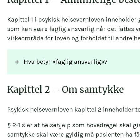
Kapittel 1 i psykisk helsevernloven inneholde
som kan være faglig ansvarlig når det fattes ve
virkeområde for loven og forholdet til andre he
Hva betyr «faglig ansvarlig»?
Kapittel 2 – Om samtykke
Å være faglig ansvarlig innebærer at en leg
Psykisk helsevernloven kapittel 2 inneholder
Faglig ansvarlig er enten lege eller psykolo
§ 2-1 sier at helsehjelp som hovedregel skal gis
Faglig ansvarlig som er lege skal som hoved
samtykke skal være gyldig må pasienten ha fåt
Faglig ansvarlig som er psykolog skal som 