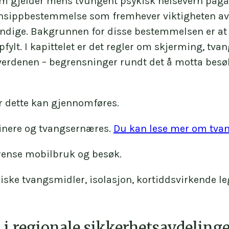
som gjelder mens tvungent psykisk helsevern pågå
prinsippbestemmelse som fremhever viktigheten av a
vendige. Bakgrunnen for disse bestemmelsen er at 
pfylt. I kapittelet er det regler om skjerming, t
verdenen – begrensninger rundt det å motta besø
r dette kan gjennomføres.
inere og tvangsernæres.
Du kan lese mer om tva
rense mobilbruk og besøk.
ke tvangsmidler, isolasjon, kortiddsvirkende le
 i regionale sikkerhetsavdeling