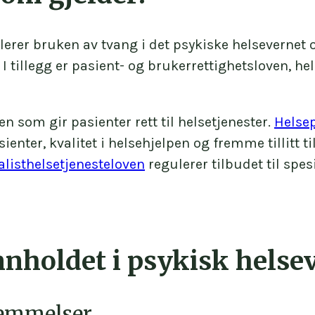
rer bruken av tvang i det psykiske helsevernet o
 I tillegg er pasient- og brukerrettighetsloven, h
en som gir pasienter rett til helsetjenester.
Helse
enter, kvalitet i helsehjelpen og fremme tillitt t
alisthelsetjenesteloven
regulerer tilbudet til spes
innholdet i psykisk hels
temmelser