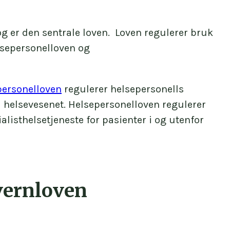
g er den sentrale loven. Loven regulerer bruk
elsepersonelloven og
personelloven
regulerer helsepersonells
il helsevesenet. Helsepersonelloven regulerer
ialisthelsetjeneste for pasienter i og utenfor
evernloven