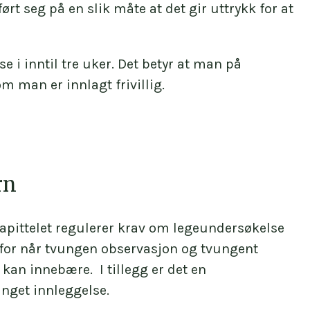
ørt seg på en slik måte at det gir uttrykk for at
praksis fra institusjon eller avdeling som
se i inntil tre uker. Det betyr at man på
 det gjøres unntak fra de overnevnte
m man er innlagt frivillig.
lifisert personell. I slike tilfeller kan for
rn
apittelet regulerer krav om legeundersøkelse
e for når tvungen observasjon og tvungent
kan innebære. I tillegg er det en
vunget innleggelse.