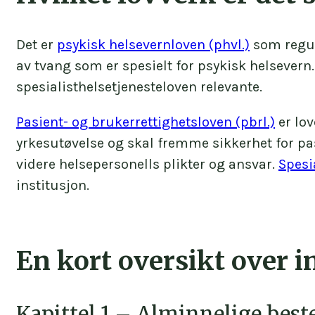
Det er
psykisk helsevernloven (phvl.)
som regule
av tvang som er spesielt for psykisk helsevern.
spesialisthelsetjenesteloven relevante.
Pasient- og brukerrettighetsloven (pbrl.)
er lov
yrkesutøvelse og skal fremme sikkerhet for pasi
videre helsepersonells plikter og ansvar.
Spesi
institusjon.
En kort oversikt over 
Kapittel 1 – Alminnelige bes