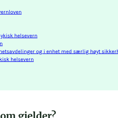
evernloven
sykisk helsevern
rn
erhetsavdelinger og i enhet med særlig høyt sikker
ykisk helsevern
som gjelder?