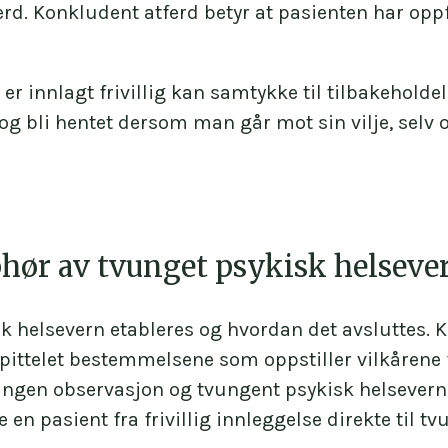
erd. Konkludent atferd betyr at pasienten har oppf
kologi. Psykologen skal ha minst 2 års relevant 
ervasjon eller tvungent psykisk helsevern.
er innlagt frivillig kan samtykke til tilbakeholdel
il å være faglig ansvarlig, og i noen tilfeller kan
g bli hentet dersom man går mot sin vilje, selv o
 Et slikt behov kan for eksempel være mangel på kva
lertidig dispensasjon for å være faglig ansvarlig.
phør av tvunget psykisk helseve
 helsevern etableres og hvordan det avsluttes. K
kapittelet bestemmelsene som oppstiller vilkåren
ungen observasjon og tvungent psykisk helsevern 
 en pasient fra frivillig innleggelse direkte til t