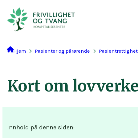
Hopp
til
innhold
Hjem
Pasienter og pårørende
Pasientrettighet
Kort om lovverke
Innhold på denne siden: